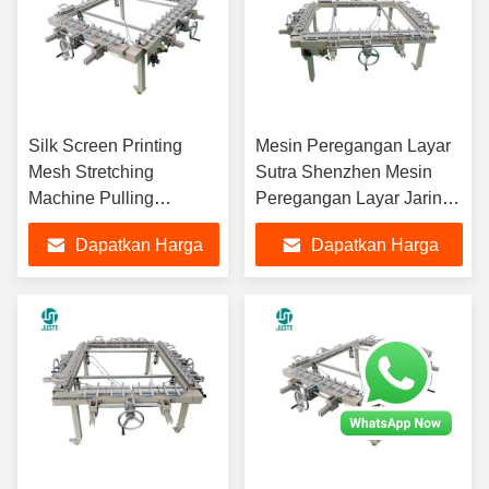
Silk Screen Printing
Mesin Peregangan Layar
Mesh Stretching
Sutra Shenzhen Mesin
Machine Pulling
Peregangan Layar Jaring
Machine Electrical
Manual Pneumatik
Dapatkan Harga
Dapatkan Harga
Automatic Screen
Frame Stretching
Terbaik
Terbaik
Machine Mesin
Pengetikan Mesin
Pengetikan Mesin
Pengetikan