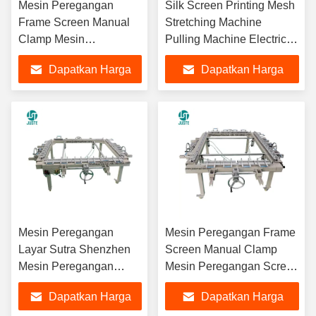
Mesin Peregangan
Silk Screen Printing Mesh
Frame Screen Manual
Stretching Machine
Clamp Mesin
Pulling Machine Electrical
Peregangan Screen Silk
Automatic Screen Frame
Dapatkan Harga
Dapatkan Harga
Stretching Machine Mesin
Pengetikan Mesin
Terbaik
Terbaik
Pengetikan Mesin
Pengetikan
Mesin Peregangan
Mesin Peregangan Frame
Layar Sutra Shenzhen
Screen Manual Clamp
Mesin Peregangan
Mesin Peregangan Screen
Layar Jaring Manual
Silk
Dapatkan Harga
Dapatkan Harga
Pneumatik