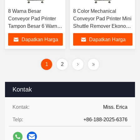
8 Warna Besar
8 Color Mechanical
Conveyor Pad Printer
Conveyor Pad Printer Mini
Tampon Besar 6 Warna
Shuttle Remover Ekonomi
Bulat Meja Kerja
Eraser Pad Mesin
Dapatkan Harga
Dapatkan Harga
Baseball Tangki Pad
Pencetakan Untuk Frame
Mesin Pencetakan
Optik Mainan
Terbaik
Terbaik
Untuk Faience
1
2
Kontak
Kontak:
Miss. Erica
Telp:
+86-188-2025-6376