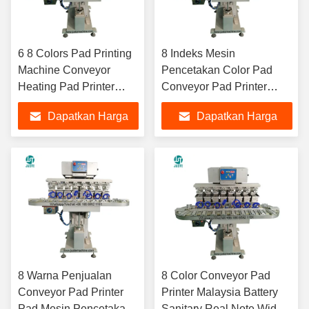
6 8 Colors Pad Printing
8 Indeks Mesin
Machine Conveyor
Pencetakan Color Pad
Heating Pad Printer
Conveyor Pad Printer
Untuk Nylon Ribbon
Untuk Genggam Kayu
Dapatkan Harga
Dapatkan Harga
Neck Care Label A3
Micro SD Card Poker
Custom Tracing Paper
Chips Keramik Dog Bowl
Terbaik
Terbaik
8 Warna Penjualan
8 Color Conveyor Pad
Conveyor Pad Printer
Printer Malaysia Battery
Pad Mesin Pencetakan
Sanitary Real Note Wide