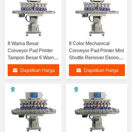
8 Warna Besar
8 Color Mechanical
Conveyor Pad Printer
Conveyor Pad Printer Mini
Tampon Besar 6 Warna
Shuttle Remover Ekonomi
Bulat Meja Kerja
Eraser Pad Mesin
Dapatkan Harga
Dapatkan Harga
Baseball Tangki Pad
Pencetakan Untuk Frame
Mesin Pencetakan
Optik Mainan
Terbaik
Terbaik
Untuk Faience