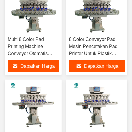
Multi 8 Color Pad
8 Color Conveyor Pad
Printing Machine
Mesin Pencetakan Pad
Conveyor Otomatis
Printer Untuk Plastik
Otomatis Penutupan
Metallic Fuji Film Positif
Dapatkan Harga
Dapatkan Harga
Rotary Cap Pad Printer
Plat Baja 100*100
Untuk Measuri Slippers
Melamin
Terbaik
Terbaik