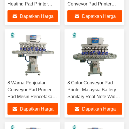
Heating Pad Printer
Conveyor Pad Printer
Untuk Nylon Ribbon
Untuk Genggam Kayu
Dapatkan Harga
Dapatkan Harga
Neck Care Label A3
Micro SD Card Poker
Custom Tracing Paper
Chips Keramik Dog Bowl
Terbaik
Terbaik
8 Warna Penjualan
8 Color Conveyor Pad
Conveyor Pad Printer
Printer Malaysia Battery
Pad Mesin Pencetakan
Sanitary Real Note Wide
Untuk Insole Shades
Flat 50Cm Pad Mesin
Dapatkan Harga
Dapatkan Harga
Komputer Keyboard
Pencetakan Untuk Kain
Playmat Mouse Lighter
Kubik
Terbaik
Terbaik
Logo