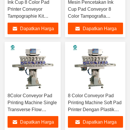
Ink Cup 8 Color Pad
Mesin Pencetakan Ink
Printer Conveyor
Cup Pad Conveyor 8
Tampographie Kit
Color Tampografia
Clipper Otomatis
Maquina Blade Pad
Dapatkan Harga
Dapatkan Harga
Dipakai Mesin Pencetak
Printer Untuk Silicon
Pad Dengan
Rubber Bumper
Terbaik
Terbaik
Perlengkapan
8Color Conveyor Pad
8 Color Conveyor Pad
Printing Machine Single
Printing Machine Soft Pad
Transverse Flow
Printer Dengan Plastik
Gravure Pad Printer
Spare Controller Parts
Dapatkan Harga
Dapatkan Harga
Dengan Perlengkapan
Dokter Blade Holder Shaft