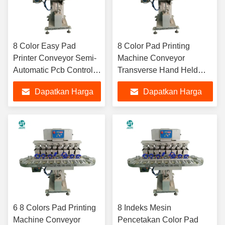
8 Color Easy Pad
8 Color Pad Printing
Printer Conveyor Semi-
Machine Conveyor
Automatic Pcb Control
Transverse Hand Held
Pneumatic Mini 7 Inch
Voltran San Pad Printer
Dapatkan Harga
Dapatkan Harga
Small Line Pod Pad
Untuk Keamanan Helm
Printer
Candy
Terbaik
Terbaik
6 8 Colors Pad Printing
8 Indeks Mesin
Machine Conveyor
Pencetakan Color Pad