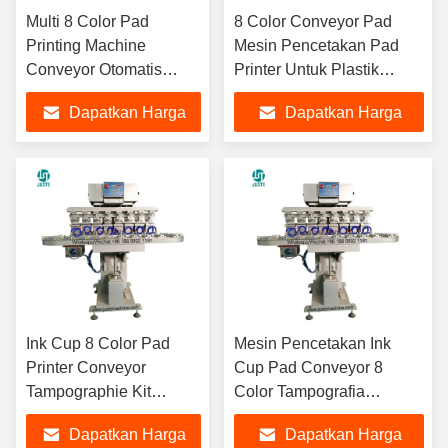
Multi 8 Color Pad
8 Color Conveyor Pad
Printing Machine
Mesin Pencetakan Pad
Conveyor Otomatis
Printer Untuk Plastik
Otomatis Penutupan
Metallic Fuji Film Positif
Dapatkan Harga
Dapatkan Harga
Rotary Cap Pad Printer
Plat Baja 100*100
Untuk Measuri Slippers
Melamin
Terbaik
Terbaik
Ink Cup 8 Color Pad
Mesin Pencetakan Ink
Printer Conveyor
Cup Pad Conveyor 8
Tampographie Kit
Color Tampografia
Clipper Otomatis
Maquina Blade Pad
Dapatkan Harga
Dapatkan Harga
Dipakai Mesin Pencetak
Printer Untuk Silicon