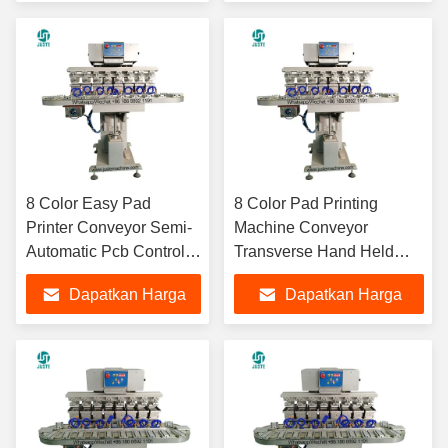
PLC Bahan Ceramic
Terbaik
Terbaik
Ring
8 Color Easy Pad
8 Color Pad Printing
Printer Conveyor Semi-
Machine Conveyor
Automatic Pcb Control
Transverse Hand Held
Pneumatic Mini 7 Inch
Voltran San Pad Printer
Dapatkan Harga
Dapatkan Harga
Small Line Pod Pad
Untuk Keamanan Helm
Printer
Candy
Terbaik
Terbaik