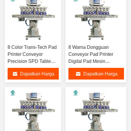
8 Color Trans-Tech Pad
8 Warna Dongguan
Printer Conveyor
Conveyor Pad Printer
Precision SPD Table
Digital Pad Mesin
Pad Printing Machine
Pencetakan Untuk Usb
Dapatkan Harga
Dapatkan Harga
Untuk Lipstick Hockey
Absorber Meja Makan Mat
Puck LED Bulb
Pad Bir Kaca
Terbaik
Terbaik