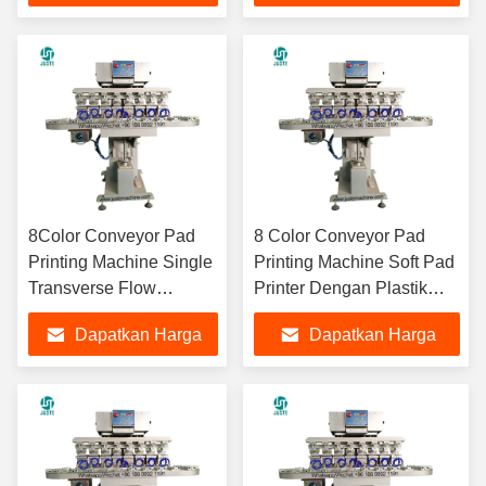
Pad Dengan
Rubber Bumper
Terbaik
Terbaik
Perlengkapan
8Color Conveyor Pad
8 Color Conveyor Pad
Printing Machine Single
Printing Machine Soft Pad
Transverse Flow
Printer Dengan Plastik
Gravure Pad Printer
Spare Controller Parts
Dapatkan Harga
Dapatkan Harga
Dengan Perlengkapan
Dokter Blade Holder Shaft
PLC Bahan Ceramic
Terbaik
Terbaik
Ring