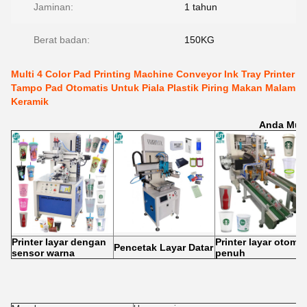
Jaminan:
1 tahun
Berat badan:
150KG
Multi 4 Color Pad Printing Machine Conveyor Ink Tray Printer
Tampo Pad Otomatis Untuk Piala Plastik Piring Makan Malam
Keramik
Anda Mun
Printer layar dengan
Printer layar otomat
Pencetak Layar Datar
sensor warna
penuh