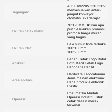
AC110V/220V 220 220V
menyesuaikan antar-
Tegangan:
jemput konveyor
otomatis 360 derajat
70*120MM Ukuran apa
pun Sesuaikan promosi
Ukuran cetak maks:
promosi harga murah
yang bagus
Baki sumur tinta terbuka
Ukuran Plat:
100*150mm
100*250mm
Bahan Cetak Logo Botol
Aplikasi:
Botol Kecil Cetak Logo
Penggaris Pensil
Hardware Laboratorium
Jenis mainan elektronik
Area aplikasi:
Pena produk elektronik
Plastik
Pneumatika Mudah
Operasi Industri Listrik
Operasi:
cetak desain merek
terkenal