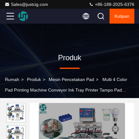
Sales@justcig.com
+86-188-2025-6376
Kutipan
Produk
Rumah
>
Produk
>
Mesin Pencetakan Pad
>
Multi 4 Color
Pad Printing Machine Conveyor Ink Tray Printer Tampo Pad
Otomatis Untuk Piala Plastik Piring Makan Malam Keramik