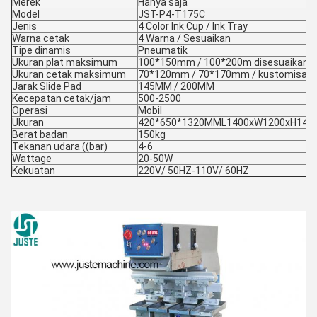
Merek
Hanya saja
Model
JST-P4-T175C
Jenis
4 Color Ink Cup / Ink Tray
Warna cetak
4 Warna / Sesuaikan
Tipe dinamis
Pneumatik
Ukuran plat maksimum
100*150mm / 100*200m disesuaikan
Ukuran cetak maksimum
70*120mm / 70*170mm / kustomisasi
Jarak Slide Pad
145MM / 200MM
Kecepatan cetak/jam
500-2500
Operasi
Mobil
Ukuran
420*650*1320MML1400xW1200xH14
Berat badan
150kg
Tekanan udara ((bar)
4-6
Wattage
20-50W
Kekuatan
220V/ 50HZ-110V/ 60HZ