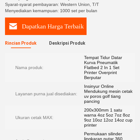
Syarat-syarat pembayaran: Western Union, T/T
Menyediakan kemampuan: 1000 set per bulan
Dapatkan Harga Terbaik
Rincian Produk
Deskripsi Produk
Tempat Tidur Datar
Kurva Pneumatik
Nama produk:
Flatbed 2 In 1 Set
Printer Overprint
Berputar
Insinyur Online
Mendukung mesin cetak
Layanan purna jual disediakan:
uv poros golf tiang
pancing
200x300mm 1 satu
warna 4oz 5oz 7oz 8oz
Ukuran cetak MAX:
9oz 10oz 12oz 14oz cup
printer
Permukaan silinder
lingkaran putar 360