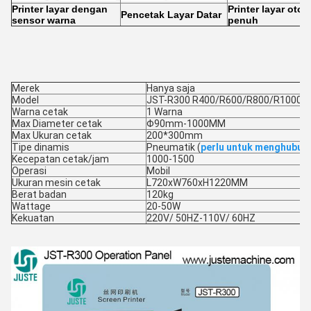
Printer layar dengan
Printer layar otom
Pencetak Layar Datar
sensor warna
penuh
Merek
Hanya saja
Model
JST-R300 R400/R600/R800/R1000/
Warna cetak
1 Warna
Max Diameter cetak
Φ90mm-1000MM
Max Ukuran cetak
200*300mm
Tipe dinamis
Pneumatik (
perlu untuk menghubun
Kecepatan cetak/jam
1000-1500
Operasi
Mobil
Ukuran mesin cetak
L720xW760xH1220MM
Berat badan
120kg
Wattage
20-50W
Kekuatan
220V/ 50HZ-110V/ 60HZ