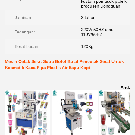
kustom pemasok pabrik
produsen Dongguan
Jaminan:
2 tahun
220V/ 50HZ atau
Tegangan:
110V/60HZ
Berat badan:
120Kg
Mesin Cetak Serat Sutra Botol Bulat Pencetak Serat Untuk
Kosmetik Kaca Pipa Plastik Air Sapu Kopi
Anda M