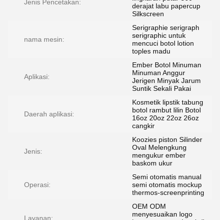
Jenis Pencetakan:
derajat labu papercup
Silkscreen
Serigraphie serigraph
serigraphic untuk
nama mesin:
mencuci botol lotion
toples madu
Ember Botol Minuman
Minuman Anggur
Aplikasi:
Jerigen Minyak Jarum
Suntik Sekali Pakai
Kosmetik lipstik tabung
botol rambut lilin Botol
Daerah aplikasi:
16oz 20oz 22oz 26oz
cangkir
Koozies piston Silinder
Oval Melengkung
Jenis:
mengukur ember
baskom ukur
Semi otomatis manual
Operasi:
semi otomatis mockup
thermos-screenprinting
OEM ODM
menyesuaikan logo
Layanan: