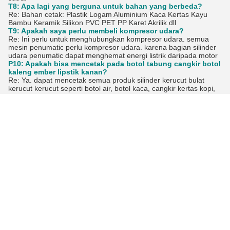
T8: Apa lagi yang berguna untuk bahan yang berbeda?
Re: Bahan cetak: Plastik Logam Aluminium Kaca Kertas Kayu
Bambu Keramik Silikon PVC PET PP Karet Akrilik dll
T9: Apakah saya perlu membeli kompresor udara?
Re: Ini perlu untuk menghubungkan kompresor udara. semua
mesin penumatic perlu kompresor udara. karena bagian silinder
udara penumatic dapat menghemat energi listrik daripada motor
P10: Apakah bisa mencetak pada botol tabung cangkir botol
kaleng ember lipstik kanan?
Re: Ya. dapat mencetak semua produk silinder kerucut bulat
kerucut kerucut seperti botol air, botol kaca, cangkir kertas kopi,
cangkir plastik, cangkir logam, cangkir, pena, drum, mangkuk,
tabung botol kosmetik,Bisa, ember, tong, tabung lipstik, jarum
suntik, botol minuman anggur, lotion kaleng madu, ampul sampo
parfum kaleng madu, botol lotion kaleng madu, gelang, botol, pot,
cangkang filter minyak, silinder,Tabung silinder dll.
T11: Apakah Anda produsen?
Ya, kami adalah produsen Mesin Pencetak Pad, Printer Layar,
Mesin Pencetak Panas yang berpengalaman.
P12: Bisakah kita menempatkan merek kita (logo) pada
Mesin?
Ya, kami bisa mencetak merek Anda (logo) di mesin cetak.
Q13: Apa pelabuhan pengiriman Anda?
Pelabuhan terdekat kami adalah di Shenzhen China.
Q14: Di mana pabrik mesin cetak Anda terletak?
Pabrik mesin percetakan kami terletak di Dongguan, dekat Hong
Kong.
Q15: Apakah Anda menawarkan garansi Garansi untuk