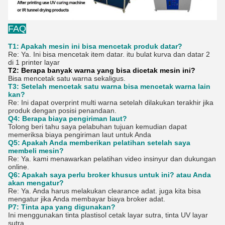
FAQ
T1: Apakah mesin ini bisa mencetak produk datar?
Re: Ya. Ini bisa mencetak item datar. itu bulat kurva dan datar 2
di 1 printer layar
T2: Berapa banyak warna yang bisa dicetak mesin ini?
Bisa mencetak satu warna sekaligus.
T3: Setelah mencetak satu warna bisa mencetak warna lain
kan?
Re: Ini dapat overprint multi warna setelah dilakukan terakhir jika
produk dengan posisi penandaan.
Q4: Berapa biaya pengiriman laut?
Tolong beri tahu saya pelabuhan tujuan kemudian dapat
memeriksa biaya pengiriman laut untuk Anda
Q5: Apakah Anda memberikan pelatihan setelah saya
membeli mesin?
Re: Ya. kami menawarkan pelatihan video insinyur dan dukungan
online.
Q6: Apakah saya perlu broker khusus untuk ini? atau Anda
akan mengatur?
Re: Ya. Anda harus melakukan clearance adat. juga kita bisa
mengatur jika Anda membayar biaya broker adat.
P7: Tinta apa yang digunakan?
Ini menggunakan tinta plastisol cetak layar sutra, tinta UV layar
sutra.