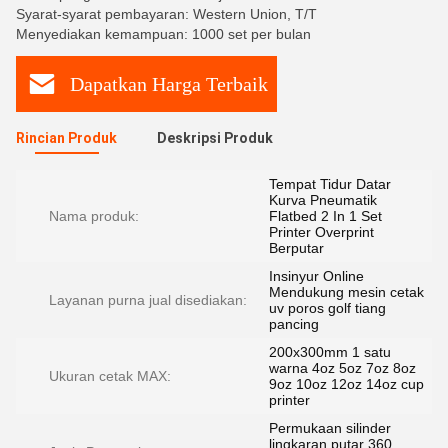
Syarat-syarat pembayaran: Western Union, T/T
Menyediakan kemampuan: 1000 set per bulan
Dapatkan Harga Terbaik
Rincian Produk
Deskripsi Produk
Tempat Tidur Datar
Kurva Pneumatik
Nama produk:
Flatbed 2 In 1 Set
Printer Overprint
Berputar
Insinyur Online
Mendukung mesin cetak
Layanan purna jual disediakan:
uv poros golf tiang
pancing
200x300mm 1 satu
warna 4oz 5oz 7oz 8oz
Ukuran cetak MAX:
9oz 10oz 12oz 14oz cup
printer
Permukaan silinder
lingkaran putar 360