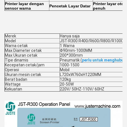
Printer layar dengan
Printer layar otom
Pencetak Layar Datar
sensor warna
penuh
Merek
Hanya saja
Model
JST-R300 R400/R600/R800/R1000/
Warna cetak
1 Warna
Max Diameter cetak
Φ90mm-1000MM
Max Ukuran cetak
200*300mm
Tipe dinamis
Pneumatik (
perlu untuk menghubun
Kecepatan cetak/jam
1000-1500
Operasi
Mobil
Ukuran mesin cetak
L720xW760xH1220MM
Berat badan
120kg
Wattage
20-50W
Kekuatan
220V/ 50HZ-110V/ 60HZ