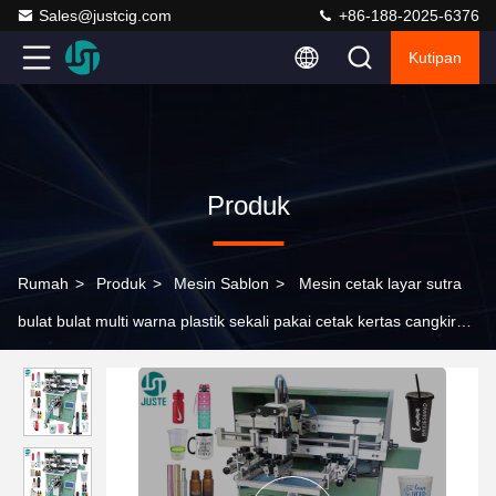
Sales@justcig.com
+86-188-2025-6376
Kutipan
Produk
Rumah
>
Produk
>
Mesin Sablon
>
Mesin cetak layar sutra
bulat bulat multi warna plastik sekali pakai cetak kertas cangkir
kopi printer layar otomatis