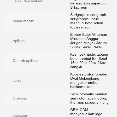
Jenis Pencetakan:
derajat labu papercup
Silkscreen
Serigraphie serigraph
serigraphic untuk
nama mesin:
mencuci botol lotion
toples madu
Ember Botol Minuman
Minuman Anggur
Aplikasi:
Jerigen Minyak Jarum
Suntik Sekali Pakai
Kosmetik lipstik tabung
botol rambut lilin Botol
Daerah aplikasi:
16oz 20oz 22oz 26oz
cangkir
Koozies piston Silinder
Oval Melengkung
Jenis:
mengukur ember
baskom ukur
Semi otomatis manual
Operasi:
semi otomatis mockup
thermos-screenprinting
OEM ODM
menyesuaikan logo
Layanan: