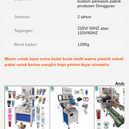
kustom pemasok pabrik
produsen Dongguan
Jaminan:
2 tahun
220V/ 50HZ atau
Tegangan:
110V/60HZ
Berat badan:
120Kg
Mesin cetak layar sutra bulat bulat multi warna plastik sekali
pakai cetak kertas cangkir kopi printer layar otomatis
Anda M