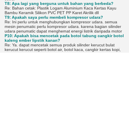
T8: Apa lagi yang berguna untuk bahan yang berbeda?
Re: Bahan cetak: Plastik Logam Aluminium Kaca Kertas Kayu
Bambu Keramik Silikon PVC PET PP Karet Akrilik dll
T9: Apakah saya perlu membeli kompresor udara?
Re: Ini perlu untuk menghubungkan kompresor udara. semua
mesin penumatic perlu kompresor udara. karena bagian silinder
udara penumatic dapat menghemat energi listrik daripada motor
P10: Apakah bisa mencetak pada botol tabung cangkir botol
kaleng ember lipstik kanan?
Re: Ya. dapat mencetak semua produk silinder kerucut bulat
kerucut kerucut seperti botol air, botol kaca, cangkir kertas kopi,
cangkir plastik, cangkir logam, cangkir, pena, drum, mangkuk,
tabung botol kosmetik,Bisa, ember, tong, tabung lipstik, jarum
suntik, botol minuman anggur, lotion kaleng madu, ampul sampo
parfum kaleng madu, botol lotion kaleng madu, gelang, botol, pot,
cangkang filter minyak, silinder,Tabung silinder dll.
T11: Apakah Anda produsen?
Ya, kami adalah produsen Mesin Pencetak Pad, Printer Layar,
Mesin Pencetak Panas yang berpengalaman.
P12: Bisakah kita menempatkan merek kita (logo) pada
Mesin?
Ya, kami bisa mencetak merek Anda (logo) di mesin cetak.
Q13: Apa pelabuhan pengiriman Anda?
Pelabuhan terdekat kami adalah di Shenzhen China.
Q14: Di mana pabrik mesin cetak Anda terletak?
Pabrik mesin percetakan kami terletak di Dongguan, dekat Hong
Kong.
Q15: Apakah Anda menawarkan garansi Garansi untuk