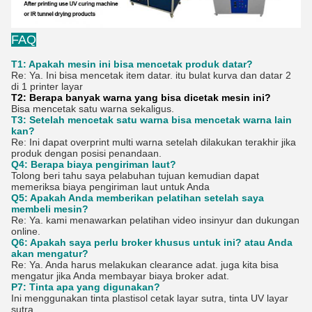
FAQ
T1: Apakah mesin ini bisa mencetak produk datar?
Re: Ya. Ini bisa mencetak item datar. itu bulat kurva dan datar 2
di 1 printer layar
T2: Berapa banyak warna yang bisa dicetak mesin ini?
Bisa mencetak satu warna sekaligus.
T3: Setelah mencetak satu warna bisa mencetak warna lain
kan?
Re: Ini dapat overprint multi warna setelah dilakukan terakhir jika
produk dengan posisi penandaan.
Q4: Berapa biaya pengiriman laut?
Tolong beri tahu saya pelabuhan tujuan kemudian dapat
memeriksa biaya pengiriman laut untuk Anda
Q5: Apakah Anda memberikan pelatihan setelah saya
membeli mesin?
Re: Ya. kami menawarkan pelatihan video insinyur dan dukungan
online.
Q6: Apakah saya perlu broker khusus untuk ini? atau Anda
akan mengatur?
Re: Ya. Anda harus melakukan clearance adat. juga kita bisa
mengatur jika Anda membayar biaya broker adat.
P7: Tinta apa yang digunakan?
Ini menggunakan tinta plastisol cetak layar sutra, tinta UV layar
sutra.