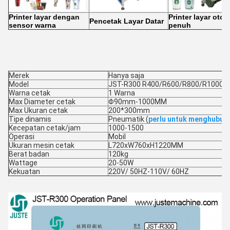
Printer layar dengan
Printer layar otom
Pencetak Layar Datar
sensor warna
penuh
Merek
Hanya saja
Model
JST-R300 R400/R600/R800/R1000/
Warna cetak
1 Warna
Max Diameter cetak
Φ90mm-1000MM
Max Ukuran cetak
200*300mm
Tipe dinamis
Pneumatik (
perlu untuk menghubun
Kecepatan cetak/jam
1000-1500
Operasi
Mobil
Ukuran mesin cetak
L720xW760xH1220MM
Berat badan
120kg
Wattage
20-50W
Kekuatan
220V/ 50HZ-110V/ 60HZ