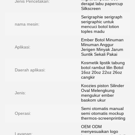
Jenis Pencetakan:
derajat labu papercup
Silkscreen
Serigraphie serigraph
serigraphic untuk
nama mesin:
mencuci botol lotion
toples madu
Ember Botol Minuman
Minuman Anggur
Aplikasi:
Jerigen Minyak Jarum
Suntik Sekali Pakai
Kosmetik lipstik tabung
botol rambut lilin Botol
Daerah aplikasi:
16oz 20oz 22oz 26oz
cangkir
Koozies piston Silinder
Oval Melengkung
Jenis:
mengukur ember
baskom ukur
Semi otomatis manual
Operasi:
semi otomatis mockup
thermos-screenprinting
OEM ODM
menyesuaikan logo
Layanan: