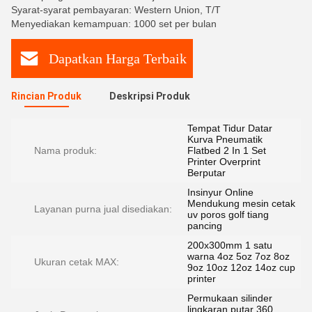
Syarat-syarat pembayaran: Western Union, T/T
Menyediakan kemampuan: 1000 set per bulan
Dapatkan Harga Terbaik
Rincian Produk
Deskripsi Produk
Tempat Tidur Datar
Kurva Pneumatik
Nama produk:
Flatbed 2 In 1 Set
Printer Overprint
Berputar
Insinyur Online
Mendukung mesin cetak
Layanan purna jual disediakan:
uv poros golf tiang
pancing
200x300mm 1 satu
warna 4oz 5oz 7oz 8oz
Ukuran cetak MAX:
9oz 10oz 12oz 14oz cup
printer
Permukaan silinder
lingkaran putar 360