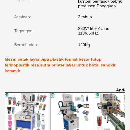
kustom pemasok pabrik
produsen Dongguan
Jaminan:
2 tahun
220V/ 50HZ atau
Tegangan:
110V/60HZ
Berat badan:
120Kg
Mesin cetak layar pipa plastik format besar tutup
termoplastik bisa sutra printer layar untuk botol cangkir
keramik
Anda M