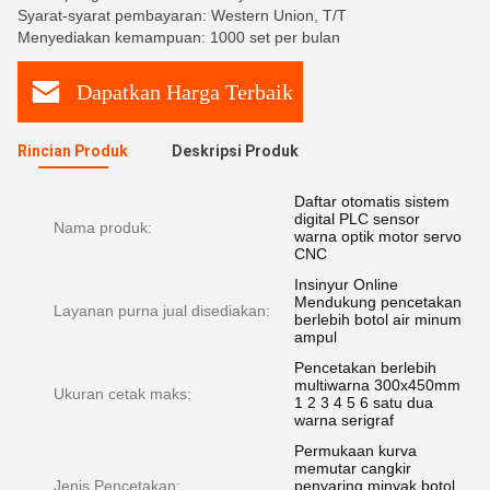
Syarat-syarat pembayaran: Western Union, T/T
Menyediakan kemampuan: 1000 set per bulan
Dapatkan Harga Terbaik
Rincian Produk
Deskripsi Produk
Daftar otomatis sistem
digital PLC sensor
Nama produk:
warna optik motor servo
CNC
Insinyur Online
Mendukung pencetakan
Layanan purna jual disediakan:
berlebih botol air minum
ampul
Pencetakan berlebih
multiwarna 300x450mm
Ukuran cetak maks:
1 2 3 4 5 6 satu dua
warna serigraf
Permukaan kurva
memutar cangkir
Jenis Pencetakan:
penyaring minyak botol