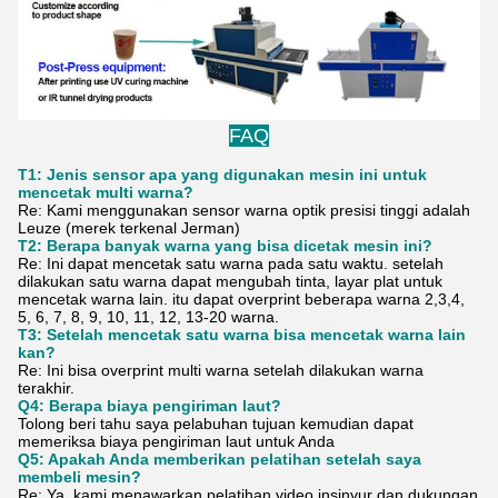
FAQ
T1: Jenis sensor apa yang digunakan mesin ini untuk
mencetak multi warna?
Re: Kami menggunakan sensor warna optik presisi tinggi adalah
Leuze (merek terkenal Jerman)
T2: Berapa banyak warna yang bisa dicetak mesin ini?
Re: Ini dapat mencetak satu warna pada satu waktu. setelah
dilakukan satu warna dapat mengubah tinta, layar plat untuk
mencetak warna lain. itu dapat overprint beberapa warna 2,3,4,
5, 6, 7, 8, 9, 10, 11, 12, 13-20 warna.
T3: Setelah mencetak satu warna bisa mencetak warna lain
kan?
Re: Ini bisa overprint multi warna setelah dilakukan warna
terakhir.
Q4: Berapa biaya pengiriman laut?
Tolong beri tahu saya pelabuhan tujuan kemudian dapat
memeriksa biaya pengiriman laut untuk Anda
Q5: Apakah Anda memberikan pelatihan setelah saya
membeli mesin?
Re: Ya. kami menawarkan pelatihan video insinyur dan dukungan