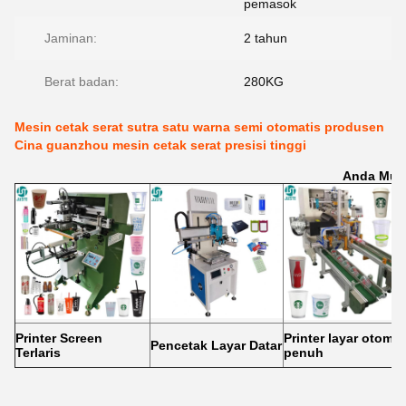
pemasok
Jaminan:
2 tahun
Berat badan:
280KG
Mesin cetak serat sutra satu warna semi otomatis produsen
Cina guanzhou mesin cetak serat presisi tinggi
Anda Mun
Printer Screen
Printer layar otomat
Pencetak Layar Datar
Terlaris
penuh