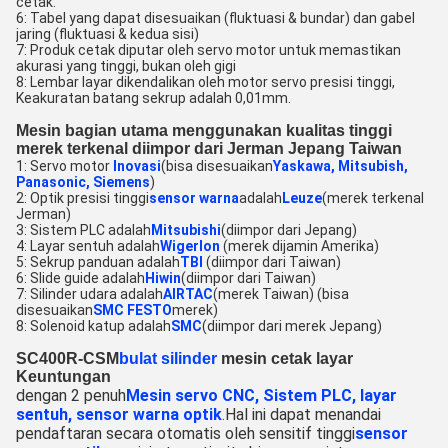
cetak.
6: Tabel yang dapat disesuaikan (fluktuasi & bundar) dan gabel
jaring (fluktuasi & kedua sisi)
7: Produk cetak diputar oleh servo motor untuk memastikan
akurasi yang tinggi, bukan oleh gigi
8: Lembar layar dikendalikan oleh motor servo presisi tinggi,
Keakuratan batang sekrup adalah 0,01mm.
Mesin bagian utama menggunakan kualitas tinggi
merek terkenal diimpor dari Jerman Jepang Taiwan
1: Servo motor
Inovasi
(bisa disesuaikan
Yaskawa
, Mitsubish,
Panasonic, Siemens
)
2: Optik presisi tinggi
sensor warna
adalah
Leuze
(merek terkenal
Jerman)
3: Sistem PLC adalah
Mitsubishi
(diimpor dari Jepang)
4: Layar sentuh adalah
Wigerlon
(merek dijamin Amerika)
5: Sekrup panduan adalah
TBI
(diimpor dari Taiwan)
6: Slide guide adalah
Hiwin
(diimpor dari Taiwan)
7: Silinder udara adalah
AIRTAC
(merek Taiwan) (bisa
disesuaikan
SMC FESTO
merek)
8: Solenoid katup adalah
SMC
(diimpor dari merek Jepang)
SC400R-CSM
bulat silinder
mesin cetak layar
Keuntungan
dengan 2 penuh
Mesin servo CNC
, Sistem PLC, layar
sentuh, sensor warna optik
.
Hal ini dapat menandai
pendaftaran secara otomatis oleh sensitif tinggi
sensor