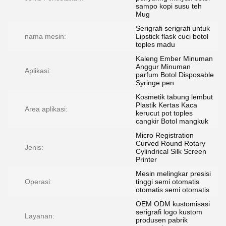
sampo kopi susu teh
Mug
Serigrafi serigrafi untuk
nama mesin:
Lipstick flask cuci botol
toples madu
Kaleng Ember Minuman
Anggur Minuman
Aplikasi:
parfum Botol Disposable
Syringe pen
Kosmetik tabung lembut
Plastik Kertas Kaca
Area aplikasi:
kerucut pot toples
cangkir Botol mangkuk
Micro Registration
Curved Round Rotary
Jenis:
Cylindrical Silk Screen
Printer
Mesin melingkar presisi
Operasi:
tinggi semi otomatis
otomatis semi otomatis
OEM ODM kustomisasi
serigrafi logo kustom
Layanan:
produsen pabrik