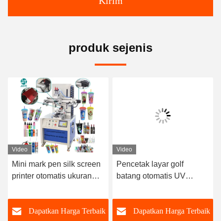
Kirim
produk sejenis
Video
Video
Mini mark pen silk screen
Pencetak layar golf
printer otomatis ukuran
batang otomatis UV
kecil jarum suntik tabung
varnish lipstik tutup wadah
pena bola cangkir kurva
mesin cetak layar sutra
k
Dapatkan Harga Terbaik
Dapatkan Harga Terbaik
mesin pencetakan layar
untuk batang ikan