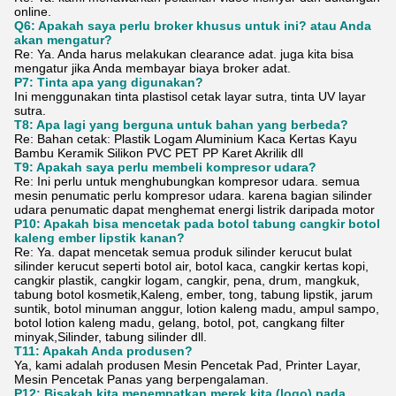
online.
Q6: Apakah saya perlu broker khusus untuk ini? atau Anda
akan mengatur?
Re: Ya. Anda harus melakukan clearance adat. juga kita bisa
mengatur jika Anda membayar biaya broker adat.
P7: Tinta apa yang digunakan?
Ini menggunakan tinta plastisol cetak layar sutra, tinta UV layar
sutra.
T8: Apa lagi yang berguna untuk bahan yang berbeda?
Re: Bahan cetak: Plastik Logam Aluminium Kaca Kertas Kayu
Bambu Keramik Silikon PVC PET PP Karet Akrilik dll
T9: Apakah saya perlu membeli kompresor udara?
Re: Ini perlu untuk menghubungkan kompresor udara. semua
mesin penumatic perlu kompresor udara. karena bagian silinder
udara penumatic dapat menghemat energi listrik daripada motor
P10: Apakah bisa mencetak pada botol tabung cangkir botol
kaleng ember lipstik kanan?
Re: Ya. dapat mencetak semua produk silinder kerucut bulat
silinder kerucut seperti botol air, botol kaca, cangkir kertas kopi,
cangkir plastik, cangkir logam, cangkir, pena, drum, mangkuk,
tabung botol kosmetik,Kaleng, ember, tong, tabung lipstik, jarum
suntik, botol minuman anggur, lotion kaleng madu, ampul sampo,
botol lotion kaleng madu, gelang, botol, pot, cangkang filter
minyak,Silinder, tabung silinder dll.
T11: Apakah Anda produsen?
Ya, kami adalah produsen Mesin Pencetak Pad, Printer Layar,
Mesin Pencetak Panas yang berpengalaman.
P12: Bisakah kita menempatkan merek kita (logo) pada