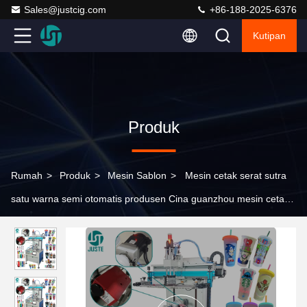
Sales@justcig.com
+86-188-2025-6376
Kutipan
Produk
Rumah
>
Produk
>
Mesin Sablon
>
Mesin cetak serat sutra
satu warna semi otomatis produsen Cina guanzhou mesin cetak
serat presisi tinggi