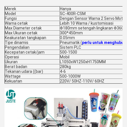
Merek
Hanya
Model
SC-400R-CSM
Fungsi
Dengan Sensor Warna 2 Servo Motor
Warna cetak
Lebih 10 Warna / kustomisasi
Max Diameter cetak
Φ180mm setengah lingkaran Φ360m
Max Ukuran cetak
300*450mm
Keakuratan tangkapan
0.05mm
Tipe dinamis
Pneumatik (
perlu untuk menghubun
Pengendalian
Sistem PLC
Kecepatan cetak/jam
500-1500
Operasi
Mobil
Ukuran
L1050xW1250xH1750MM
Berat badan
280kg
Tekanan udara ((bar)
4-6
Wattage
500-1000W
Kekuatan
220V/ 50HZ-110V/ 60HZ