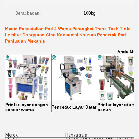
Berat badan:
100kg
Mesin Pencetakan Pad 2 Warna Perangkat Trans-Tech Tinte
Lembut Dongguan Cina Konsumsi Khusus Pencetak Pad
Penjualan Mekanis
Anda Mun
Printer layar dengan
Printer layar otomat
Pencetak Layar Datar
sensor warna
penuh
Merek
Hanya saja