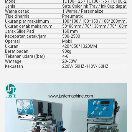
Model
1C100-125 / 1C100-175 / 1C100-225
Jenis
Satu Color Ink Tray / Ink Cup dapat dip
Warna cetak
1 Warna / Personalize
Tipe dinamis
Pneumatik
Ukuran plat maksimum
100*100 / 100*150 / 100*200mm / C
Ukuran cetak maksimum
50*80mm / 70*130mm / 70*160mm /
Jarak Slide Pad
160 mm
Kecepatan cetak/jam
500-2500
Operasi
Mobil
Ukuran
420*650*1320MM
Berat badan
90kg
Tekanan udara ((bar)
4-6
Wattage
20-50W
Kekuatan
220V/ 50HZ-110V/ 60HZ