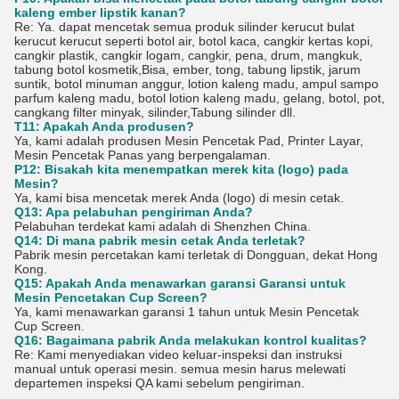
kaleng ember lipstik kanan?
Re: Ya. dapat mencetak semua produk silinder kerucut bulat
kerucut kerucut seperti botol air, botol kaca, cangkir kertas kopi,
cangkir plastik, cangkir logam, cangkir, pena, drum, mangkuk,
tabung botol kosmetik,Bisa, ember, tong, tabung lipstik, jarum
suntik, botol minuman anggur, lotion kaleng madu, ampul sampo
parfum kaleng madu, botol lotion kaleng madu, gelang, botol, pot,
cangkang filter minyak, silinder,Tabung silinder dll.
T11: Apakah Anda produsen?
Ya, kami adalah produsen Mesin Pencetak Pad, Printer Layar,
Mesin Pencetak Panas yang berpengalaman.
P12: Bisakah kita menempatkan merek kita (logo) pada
Mesin?
Ya, kami bisa mencetak merek Anda (logo) di mesin cetak.
Q13: Apa pelabuhan pengiriman Anda?
Pelabuhan terdekat kami adalah di Shenzhen China.
Q14: Di mana pabrik mesin cetak Anda terletak?
Pabrik mesin percetakan kami terletak di Dongguan, dekat Hong
Kong.
Q15: Apakah Anda menawarkan garansi Garansi untuk
Mesin Pencetakan Cup Screen?
Ya, kami menawarkan garansi 1 tahun untuk Mesin Pencetak
Cup Screen.
Q16: Bagaimana pabrik Anda melakukan kontrol kualitas?
Re: Kami menyediakan video keluar-inspeksi dan instruksi
manual untuk operasi mesin. semua mesin harus melewati
departemen inspeksi QA kami sebelum pengiriman.