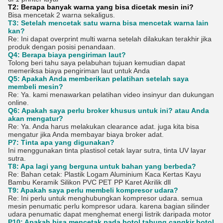
T2: Berapa banyak warna yang bisa dicetak mesin ini?
Bisa mencetak 2 warna sekaligus.
T3: Setelah mencetak satu warna bisa mencetak warna lain
kan?
Re: Ini dapat overprint multi warna setelah dilakukan terakhir jika
produk dengan posisi penandaan.
Q4: Berapa biaya pengiriman laut?
Tolong beri tahu saya pelabuhan tujuan kemudian dapat
memeriksa biaya pengiriman laut untuk Anda
Q5: Apakah Anda memberikan pelatihan setelah saya
membeli mesin?
Re: Ya. kami menawarkan pelatihan video insinyur dan dukungan
online.
Q6: Apakah saya perlu broker khusus untuk ini? atau Anda
akan mengatur?
Re: Ya. Anda harus melakukan clearance adat. juga kita bisa
mengatur jika Anda membayar biaya broker adat.
P7: Tinta apa yang digunakan?
Ini menggunakan tinta plastisol cetak layar sutra, tinta UV layar
sutra.
T8: Apa lagi yang berguna untuk bahan yang berbeda?
Re: Bahan cetak: Plastik Logam Aluminium Kaca Kertas Kayu
Bambu Keramik Silikon PVC PET PP Karet Akrilik dll
T9: Apakah saya perlu membeli kompresor udara?
Re: Ini perlu untuk menghubungkan kompresor udara. semua
mesin penumatic perlu kompresor udara. karena bagian silinder
udara penumatic dapat menghemat energi listrik daripada motor
P10: Apakah bisa mencetak pada botol tabung cangkir botol