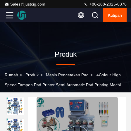
Sales@justcig.com
+86-188-2025-6376
Kutipan
Produk
Rumah
>
Produk
>
Mesin Pencetakan Pad
>
4Colour High
Speed Tampon Pad Printer Semi Automatic Pad Printing Machine
Untuk Bulat Perfume Kaca Plastik Botol Cup Cap