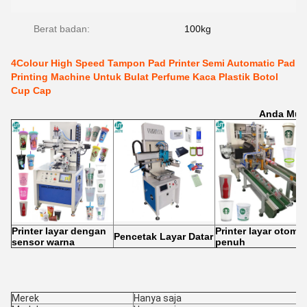
Berat badan:
100kg
4Colour High Speed Tampon Pad Printer Semi Automatic Pad
Printing Machine Untuk Bulat Perfume Kaca Plastik Botol
Cup Cap
Anda Mun
Printer layar dengan
Printer layar otomat
Pencetak Layar Datar
sensor warna
penuh
Merek
Hanya saja