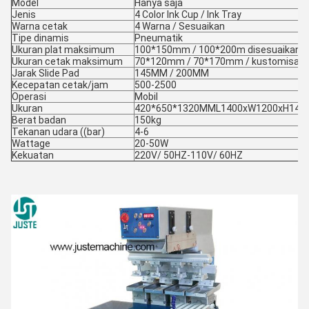
Model
Hanya saja
Jenis
4 Color Ink Cup / Ink Tray
Warna cetak
4 Warna / Sesuaikan
Tipe dinamis
Pneumatik
Ukuran plat maksimum
100*150mm / 100*200m disesuaikan
Ukuran cetak maksimum
70*120mm / 70*170mm / kustomisasi
Jarak Slide Pad
145MM / 200MM
Kecepatan cetak/jam
500-2500
Operasi
Mobil
Ukuran
420*650*1320MML1400xW1200xH14
Berat badan
150kg
Tekanan udara ((bar)
4-6
Wattage
20-50W
Kekuatan
220V/ 50HZ-110V/ 60HZ