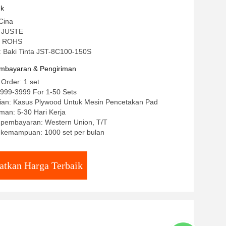
Untuk Balon Mainan Jam Tangan
uk
Cina
 JUSTE
CE ROHS
 Baki Tinta JST-8C100-150S
mbayaran & Pengiriman
 Order: 1 set
999-3999 For 1-50 Sets
ian: Kasus Plywood Untuk Mesin Pencetakan Pad
man: 5-30 Hari Kerja
t pembayaran: Western Union, T/T
kemampuan: 1000 set per bulan
atkan Harga Terbaik