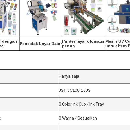
ar dengan
Printer layar otomatis
Mesin UV Cu
Pencetak Layar Datar
na
penuh
untuk Item B
Hanya saja
JST-8C100-150S
8 Color Ink Cup / Ink Tray
k
8 Warna / Sesuaikan