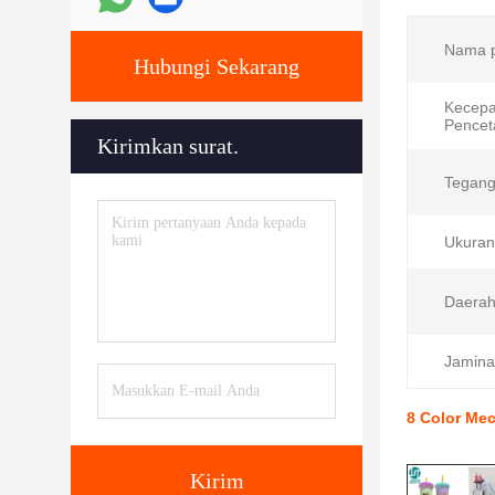
Nama p
Hubungi Sekarang
Kecepa
Pencet
Kirimkan surat.
Tegang
Ukuran 
Daerah 
Jamina
8 Color Mec
Kirim