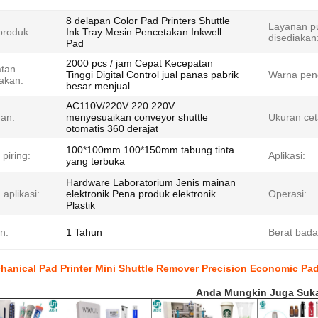
8 delapan Color Pad Printers Shuttle
Layanan pu
roduk:
Ink Tray Mesin Pencetakan Inkwell
disediakan
Pad
2000 pcs / jam Cepat Kecepatan
tan
Tinggi Digital Control jual panas pabrik
Warna pen
akan:
besar menjual
AC110V/220V 220 220V
an:
menyesuaikan conveyor shuttle
Ukuran ce
otomatis 360 derajat
100*100mm 100*150mm tabung tinta
piring:
Aplikasi:
yang terbuka
Hardware Laboratorium Jenis mainan
aplikasi:
elektronik Pena produk elektronik
Operasi:
Plastik
n:
1 Tahun
Berat bada
hanical Pad Printer Mini Shuttle Remover Precision Economic P
Anda Mungkin Juga Suk