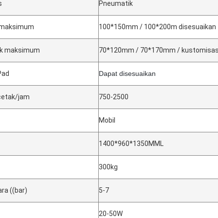
s
Pneumatik
t maksimum
100*150mm / 100*200m disesuaikan
ak maksimum
70*120mm / 70*170mm / kustomisas
Pad
Dapat disesuaikan
cetak/jam
750-2500
Mobil
1400*960*1350MML
300kg
ra ((bar)
5-7
20-50W