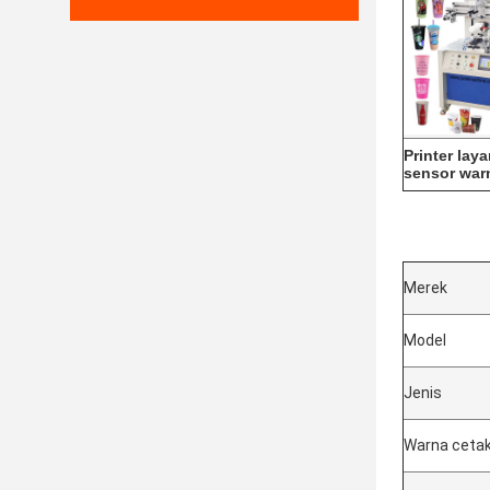
Printer lay
sensor war
Merek
Model
Jenis
Warna ceta