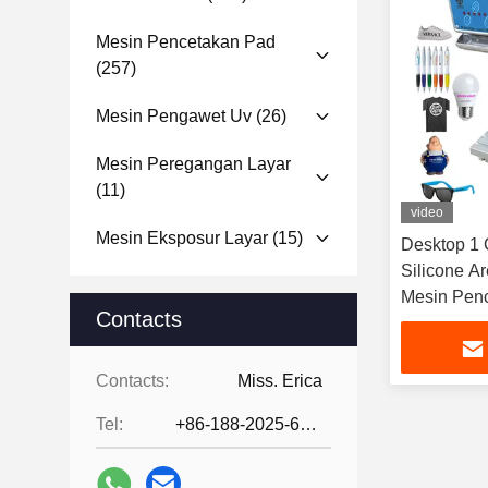
Mesin Pencetakan Pad
(257)
Mesin Pengawet Uv
(26)
Mesin Peregangan Layar
(11)
video
Mesin Eksposur Layar
(15)
Desktop 1 
Silicone A
Mesin Penc
Contacts
Untuk San
Contacts:
Miss. Erica
Tel:
+86-188-2025-6376