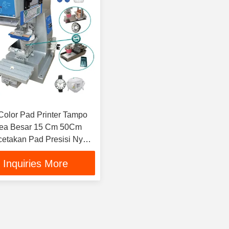
Color Pad Printer Tampo
rea Besar 15 Cm 50Cm
etakan Pad Presisi Nyata
dal Kaca
Inquiries More