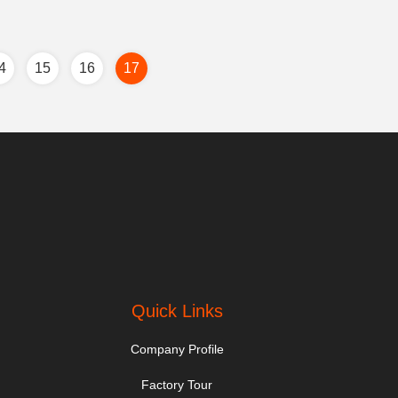
4
15
16
17
Quick Links
Company Profile
Factory Tour