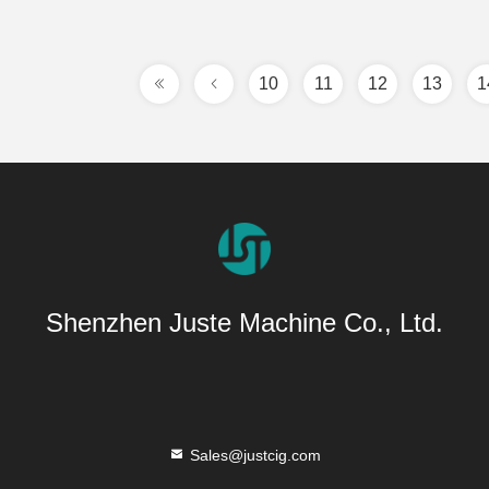
10
11
12
13
1
Shenzhen Juste Machine Co., Ltd.
Sales@justcig.com