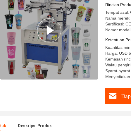
Pencetak
Rincian Prod
Tempat asal: 
Nama merek:
Sertifikasi: 
Nomor model
Ketentuan Pe
Kuantitas min
Harga: USD 6
Kemasan rinc
Waktu pengiri
Syarat-syara
Menyediakan 
Dap
duk
Deskripsi Produk