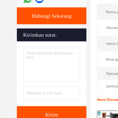
Nama p
Hubungi Sekarang
Ukuran
Kirimkan surat.
nama m
Area ap
Operas
Jamina
Semi Otomat
Kirim