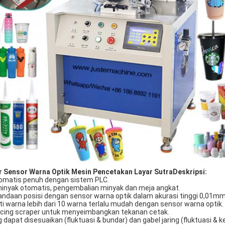
 Sensor Warna Optik Mesin Pencetakan Layar Sutra
Deskripsi
:
otomatis penuh dengan sistem PLC.
 minyak otomatis, pengembalian minyak dan meja angkat.
andaan posisi dengan sensor warna optik dalam akurasi tinggi 0,01mm
ti warna lebih dari 10 warna terlalu mudah dengan sensor warna optik.
ancing scraper untuk menyeimbangkan tekanan cetak.
g dapat disesuaikan (fluktuasi & bundar) dan gabel jaring (fluktuasi & k