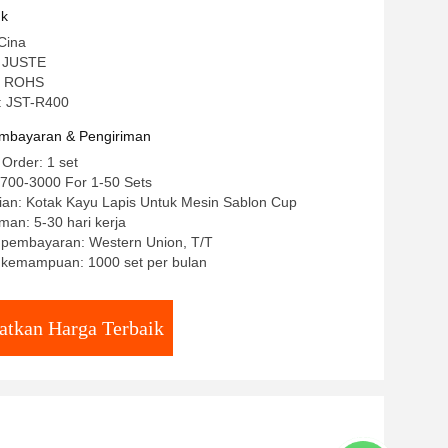
an Screen Warna
uk
Cina
 JUSTE
CE ROHS
: JST-R400
mbayaran & Pengiriman
 Order: 1 set
700-3000 For 1-50 Sets
ian: Kotak Kayu Lapis Untuk Mesin Sablon Cup
man: 5-30 hari kerja
t pembayaran: Western Union, T/T
kemampuan: 1000 set per bulan
atkan Harga Terbaik