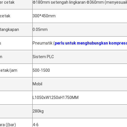
er cetak
Φ180mm setengah lingkaran Φ360mm (menyesuaik
 cetak
300*450mm
 tangkapan
0.05mm
s
Pneumatik (
perlu untuk menghubungkan kompreso
an
Sistem PLC
cetak/jam
500-1500
Mobil
L1050xW1250xH1750MM
280kg
ra ((bar)
4-6