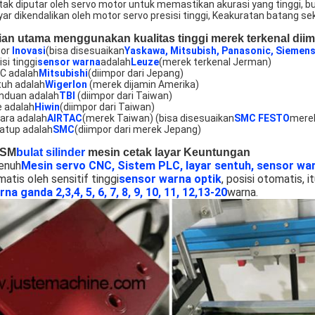
tak diputar oleh servo motor untuk memastikan akurasi yang tinggi, bu
yar dikendalikan oleh motor servo presisi tinggi, Keakuratan batang s
ian utama menggunakan kualitas tinggi merek terkenal dii
tor
Inovasi
(bisa disesuaikan
Yaskawa
, Mitsubish, Panasonic, Siemen
isi tinggi
sensor warna
adalah
Leuze
(merek terkenal Jerman)
LC adalah
Mitsubishi
(diimpor dari Jepang)
tuh adalah
Wigerlon
(merek dijamin Amerika)
anduan adalah
TBI
(diimpor dari Taiwan)
e adalah
Hiwin
(diimpor dari Taiwan)
dara adalah
AIRTAC
(merek Taiwan) (bisa disesuaikan
SMC FESTO
mere
katup adalah
SMC
(diimpor dari merek Jepang)
CSM
bulat silinder
mesin cetak layar Keuntungan
enuh
Mesin servo CNC
, Sistem PLC, layar sentuh, sensor wa
atis oleh sensitif tinggi
sensor warna optik
, posisi otomatis, 
na ganda 2,3,4, 5, 6, 7, 8, 9, 10, 11, 12
,
13-20
warna.