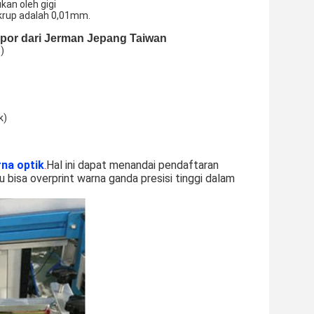
kan oleh gigi
ekrup adalah 0,01mm.
mpor dari Jerman Jepang Taiwan
s
)
k)
rna optik
.
Hal ini dapat menandai pendaftaran
itu bisa overprint warna ganda presisi tinggi dalam