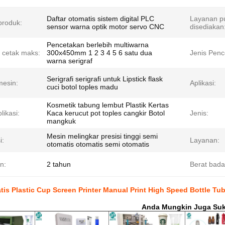
Daftar otomatis sistem digital PLC
Layanan pu
roduk:
sensor warna optik motor servo CNC
disediakan
Pencetakan berlebih multiwarna
 cetak maks:
300x450mm 1 2 3 4 5 6 satu dua
Jenis Penc
warna serigraf
Serigrafi serigrafi untuk Lipstick flask
esin:
Aplikasi:
cuci botol toples madu
Kosmetik tabung lembut Plastik Kertas
likasi:
Kaca kerucut pot toples cangkir Botol
Jenis:
mangkuk
Mesin melingkar presisi tinggi semi
i:
Layanan:
otomatis otomatis semi otomatis
n:
2 tahun
Berat bada
is Plastic Cup Screen Printer Manual Print High Speed Bottle T
Anda Mungkin Juga Su