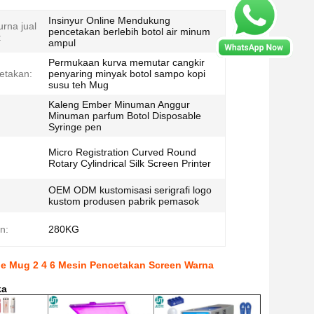
Insinyur Online Mendukung
rna jual
pencetakan berlebih botol air minum
:
ampul
Permukaan kurva memutar cangkir
etakan:
penyaring minyak botol sampo kopi
susu teh Mug
Kaleng Ember Minuman Anggur
Minuman parfum Botol Disposable
Syringe pen
Micro Registration Curved Round
Rotary Cylindrical Silk Screen Printer
OEM ODM kustomisasi serigrafi logo
kustom produsen pabrik pemasok
n:
280KG
ube Mug 2 4 6 Mesin Pencetakan Screen Warna
ka