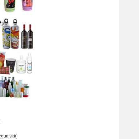
.
edua sisi)