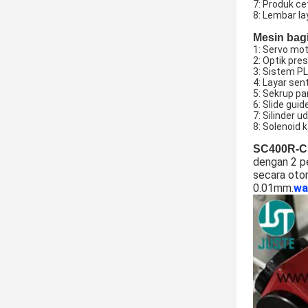
7: Produk ce
8: Lembar la
Mesin bag
1: Servo mo
2: Optik pres
3: Sistem P
4: Layar sen
5: Sekrup p
6: Slide guid
7: Silinder u
8: Solenoid 
SC400R-
dengan 2 p
secara otom
0.01mm.
war